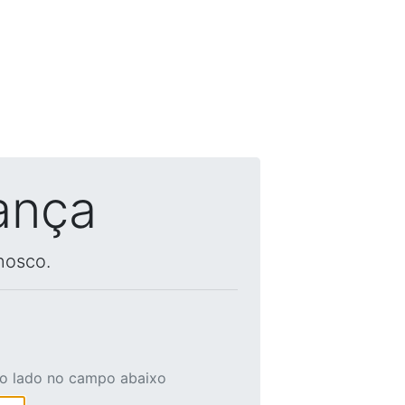
ança
nosco.
ao lado no campo abaixo