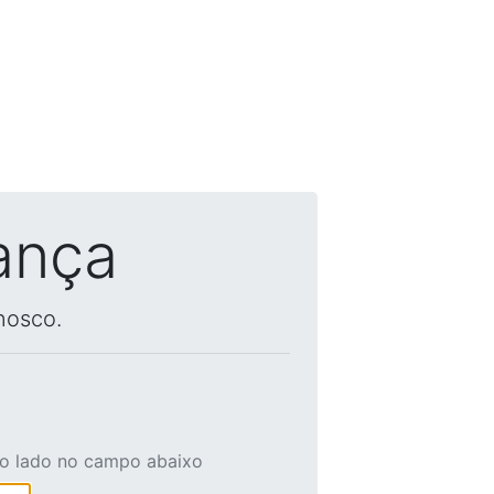
ança
nosco.
ao lado no campo abaixo