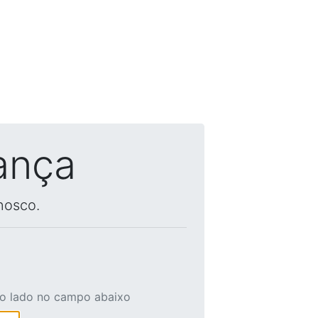
ança
nosco.
ao lado no campo abaixo