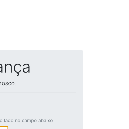
ança
nosco.
ao lado no campo abaixo